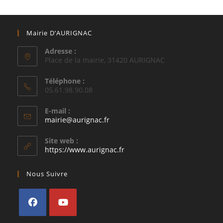
Mairie D’AURIGNAC
Adresse :
Place de la mairie, 31420 AURIGNAC
Téléphone :
05.61.98.90.08
E-mail :
S’ouvre
mairie@aurignac.fr
dans
votre
Site web :
application
https://www.aurignac.fr
Nous Suivre
S’ouvre
S’ouvre