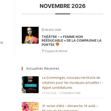
NOVEMBRE 2026
06 NOV 2026
THÉÂTRE – « FEMME NON
RÉÉDUCABLE » DE LA COMPAGNIE LA
nt
PORTÉE
Espace St Michel
Actualités Récentes
Le Comminges, nouveau territoire de
création pour les musiques actuelles ! –
Appel candidatures
07/08/2026
/
0 COMMENTAIRE
31 notes d’été – dimanche 16 août –
Musée de l’Aurignacien