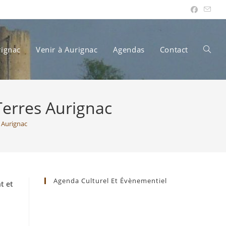
rignac
Venir à Aurignac
Agendas
Contact
Toggle
erres Aurignac
websit
 Aurignac
search
Agenda Culturel Et Évènementiel
t et