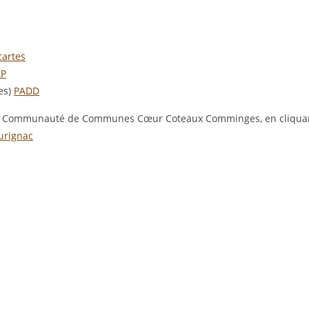
cartes
P
es)
PADD
 de la Communauté de Communes Cœur Coteaux Comminges, en cliqua
urignac