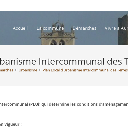
Accueil
La commune
Démarches
Vivre à Au
Urbanisme Intercommunal des T
marches
>
Urbanisme
>
Plan Local d’Urbanisme Intercommunal des Terres
ntercommunal (PLUi) qui détermine les conditions d’aménagemen
en vigueur
: