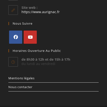
dans
votre
Site web :
application
https://www.aurignac.fr
Nous Suivre
S’ouvre
S’ouvre
Horaires Ouverture Au Public
dans
dans
un
un
de 8h30 à 12h et de 15h à 17h
du lundi au vendredi
nouvel
nouvel
onglet
onglet
Mentions légales
Nous contacter