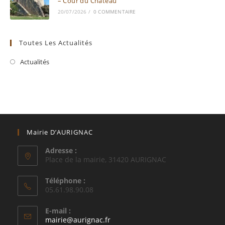
– Cour du Château
20/07/2026
/
0 COMMENTAIRE
Toutes Les Actualités
Actualités
Mairie D’AURIGNAC
Adresse :
Place de la mairie, 31420 AURIGNAC
Téléphone :
05.61.98.90.08
E-mail :
S’ouvre
mairie@aurignac.fr