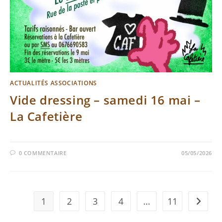
ACTUALITÉS ASSOCIATIONS
Vide dressing – samedi 16 mai –
La Cafetière
0 COMMENTAIRE
05/05/2026
1
2
3
4
…
11
Aller à 