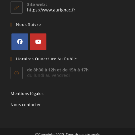
votre
Site web :
application
https://www.aurignac.fr
Nous Suivre
S’ouvre
S’ouvre
Horaires Ouverture Au Public
dans
dans
un
un
de 8h30 à 12h et de 15h à 17h
du lundi au vendredi
nouvel
nouvel
onglet
onglet
Mentions légales
Nous contacter
@Copyright 2020. Tous droits réservés