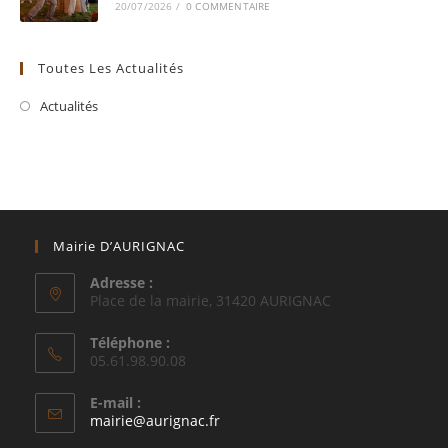
20/07/2026
/
0 COMMENTAIRE
Toutes Les Actualités
Actualités
Mairie D’AURIGNAC
Adresse :
Place de la mairie, 31420 AURIGNAC
Téléphone :
05.61.98.90.08
E-mail :
S’ouvre
mairie@aurignac.fr
dans