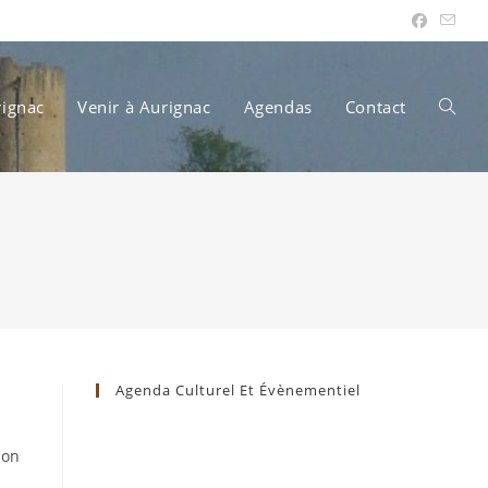
rignac
Venir à Aurignac
Agendas
Contact
Toggle
websit
search
Agenda Culturel Et Évènementiel
son