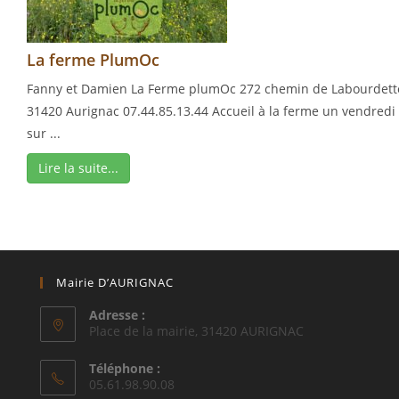
La ferme PlumOc
Fanny et Damien La Ferme plumOc 272 chemin de Labourdett
31420 Aurignac 07.44.85.13.44 Accueil à la ferme un vendredi
sur ...
Lire la suite...
Mairie D’AURIGNAC
Adresse :
Place de la mairie, 31420 AURIGNAC
Téléphone :
05.61.98.90.08