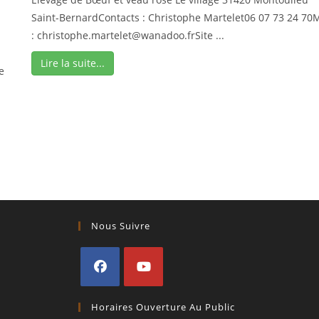
Saint-BernardContacts : Christophe Martelet06 07 73 24 70M
: christophe.martelet@wanadoo.frSite ...
Lire la suite...
e
Nous Suivre
S’ouvre
S’ouvre
Horaires Ouverture Au Public
dans
dans