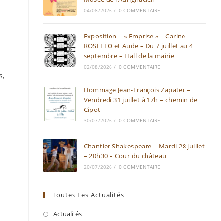
04/08/2026
/
0 COMMENTAIRE
Exposition – « Emprise » – Carine
ROSELLO et Aude – Du 7 juillet au 4
septembre – Hall de la mairie
02/08/2026
/
0 COMMENTAIRE
s,
Hommage Jean-François Zapater –
Vendredi 31 juillet à 17h – chemin de
Cipot
30/07/2026
/
0 COMMENTAIRE
Chantier Shakespeare – Mardi 28 juillet
– 20h30 – Cour du château
20/07/2026
/
0 COMMENTAIRE
Toutes Les Actualités
Actualités