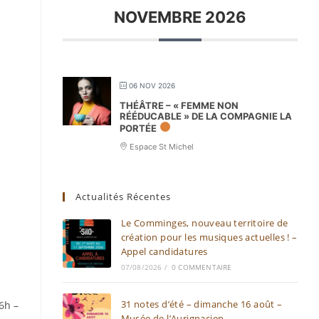
NOVEMBRE 2026
06 NOV 2026
THÉÂTRE – « FEMME NON
RÉÉDUCABLE » DE LA COMPAGNIE LA
PORTÉE
Espace St Michel
Actualités Récentes
Le Comminges, nouveau territoire de
création pour les musiques actuelles ! –
Appel candidatures
07/08/2026
/
0 COMMENTAIRE
31 notes d’été – dimanche 16 août –
6h –
Musée de l’Aurignacien