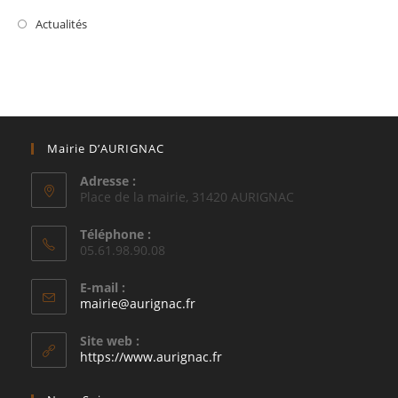
Actualités
Mairie D’AURIGNAC
Adresse :
Place de la mairie, 31420 AURIGNAC
Téléphone :
05.61.98.90.08
E-mail :
S’ouvre
mairie@aurignac.fr
dans
votre
Site web :
application
https://www.aurignac.fr