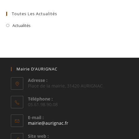
Toutes Les Actualités
Actualités
Mairie D’AURIGNAC
Adresse :
Place de la mairie, 31420 AURIGNAC
Téléphone :
05.61.98.90.08
E-mail :
S’ouvre
mairie@aurignac.fr
dans
votre
Site web :