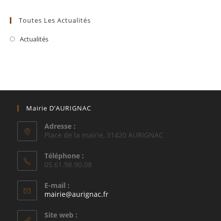
Toutes Les Actualités
Actualités
Mairie D’AURIGNAC
Adresse :
Place de la mairie, 31420 AURIGNAC
Téléphone :
05.61.98.90.08
E-mail :
S’ouvre
mairie@aurignac.fr
dans
votre
Site web :
application