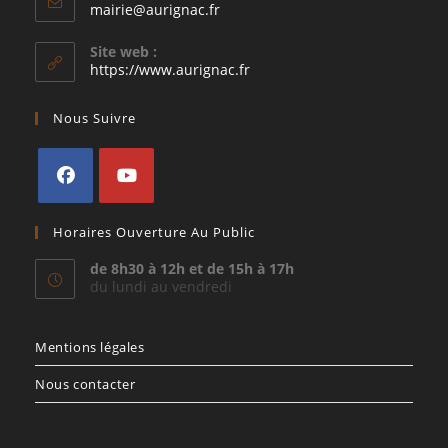
S’ouvre
mairie@aurignac.fr
dans
votre
Site web :
application
https://www.aurignac.fr
Nous Suivre
S’ouvre
S’ouvre
Horaires Ouverture Au Public
dans
dans
un
un
de 8h30 à 12h et de 15h à 17h
du lundi au vendredi
nouvel
nouvel
onglet
onglet
Mentions légales
Nous contacter