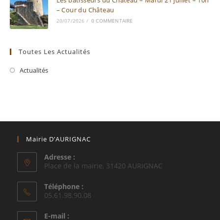
Les bâtisseurs du Château – Mardi 21 juillet – 10h
– Cour du Château
20/07/2026
/
0 COMMENTAIRE
Toutes Les Actualités
Actualités
Mairie D’AURIGNAC
Adresse :
Place de la mairie, 31420 AURIGNAC
Téléphone :
05.61.98.90.08
E-mail :