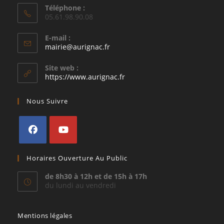
Téléphone :
05.61.98.90.08
E-mail :
S’ouvre
mairie@aurignac.fr
dans
votre
Site web :
application
https://www.aurignac.fr
Nous Suivre
S’ouvre
S’ouvre
Horaires Ouverture Au Public
dans
dans
un
un
de 8h30 à 12h et de 15h à 17h
du lundi au vendredi
nouvel
nouvel
onglet
onglet
Mentions légales