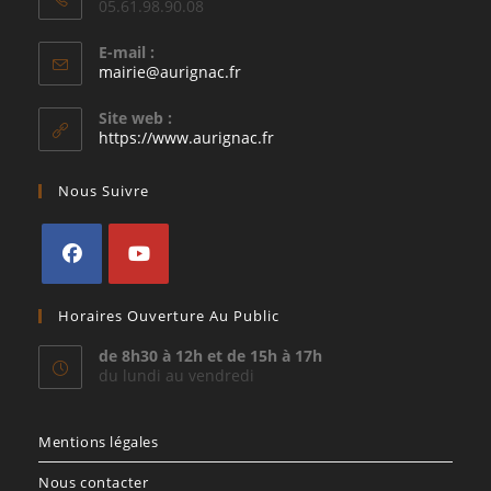
05.61.98.90.08
E-mail :
S’ouvre
mairie@aurignac.fr
dans
votre
Site web :
application
https://www.aurignac.fr
Nous Suivre
S’ouvre
S’ouvre
Horaires Ouverture Au Public
dans
dans
un
un
de 8h30 à 12h et de 15h à 17h
du lundi au vendredi
nouvel
nouvel
onglet
onglet
Mentions légales
Nous contacter