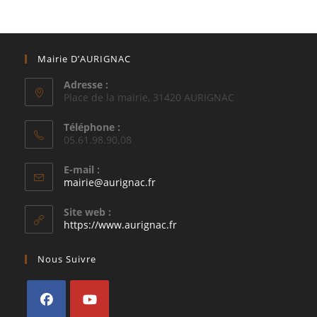
Mairie D’AURIGNAC
Adresse :
Place de la mairie, 31420 AURIGNAC
Téléphone :
05.61.98.90.08
E-mail :
S’ouvre
mairie@aurignac.fr
dans
votre
Site web :
application
https://www.aurignac.fr
Nous Suivre