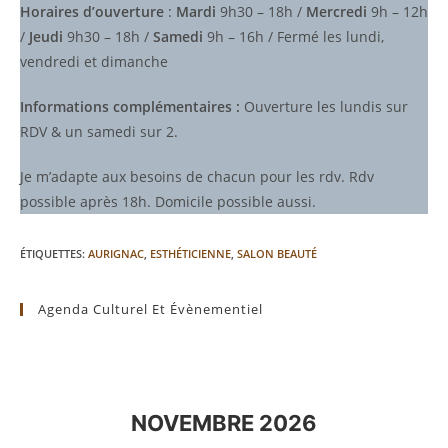
Horaires d’ouverture
:
Mardi
9h30 – 18h /
Mercredi
9h – 12h
/
Jeudi
9h30 – 18h /
Samedi
9h – 16h / Fermé les lundi,
vendredi et dimanche
Informations complémentaires :
Ouverture les lundis sur
RDV & un samedi sur 2.
Je m’adapte aux besoins de chacun pour les rdv. Rdv
possible après 18h. Domicile possible aussi.
ÉTIQUETTES
:
AURIGNAC
,
ESTHÉTICIENNE
,
SALON BEAUTÉ
Agenda Culturel Et Évènementiel
NOVEMBRE 2026