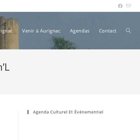
rignac
Venir à Aurignac
Agendas
Contact
Toggle
n’L
websit
search
Agenda Culturel Et Évènementiel