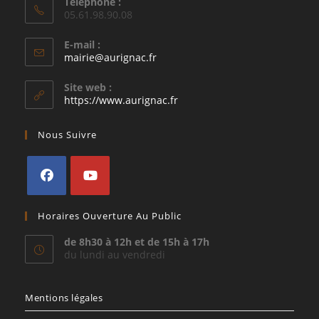
Téléphone :
05.61.98.90.08
E-mail :
S’ouvre
mairie@aurignac.fr
dans
votre
Site web :
application
https://www.aurignac.fr
Nous Suivre
S’ouvre
S’ouvre
Horaires Ouverture Au Public
dans
dans
un
un
de 8h30 à 12h et de 15h à 17h
du lundi au vendredi
nouvel
nouvel
onglet
onglet
Mentions légales