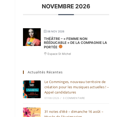
NOVEMBRE 2026
06 NOV 2026
THÉÂTRE – « FEMME NON
RÉÉDUCABLE » DE LA COMPAGNIE LA
PORTÉE
Espace St Michel
Actualités Récentes
Le Comminges, nouveau territoire de
création pour les musiques actuelles ! –
Appel candidatures
07/08/2026
/
0 COMMENTAIRE
31 notes d’été – dimanche 16 août –
Musée de l’Aurignacien