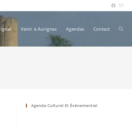
rignac
Venir à Aurignac
Agendas
Contact
Toggle
websit
search
Agenda Culturel Et Évènementiel