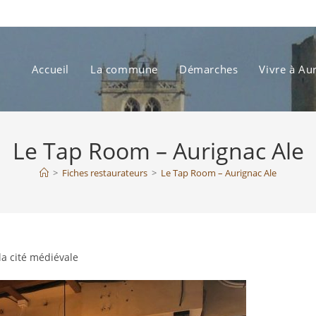
Accueil
La commune
Démarches
Vivre à Au
Le Tap Room – Aurignac Ale
>
Fiches restaurateurs
>
Le Tap Room – Aurignac Ale
la cité médiévale