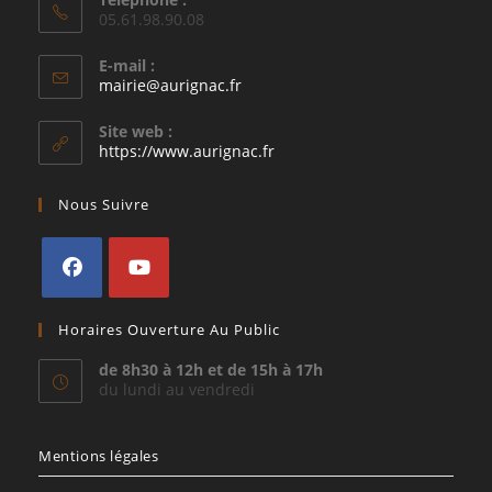
05.61.98.90.08
E-mail :
S’ouvre
mairie@aurignac.fr
dans
votre
Site web :
application
https://www.aurignac.fr
Nous Suivre
S’ouvre
S’ouvre
Horaires Ouverture Au Public
dans
dans
un
un
de 8h30 à 12h et de 15h à 17h
du lundi au vendredi
nouvel
nouvel
onglet
onglet
Mentions légales