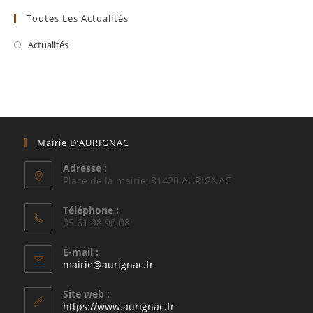
Toutes Les Actualités
Actualités
Mairie D’AURIGNAC
Adresse :
Place de la mairie, 31420 AURIGNAC
Téléphone :
05.61.98.90.08
E-mail :
S’ouvre
mairie@aurignac.fr
dans
votre
Site web :
application
https://www.aurignac.fr