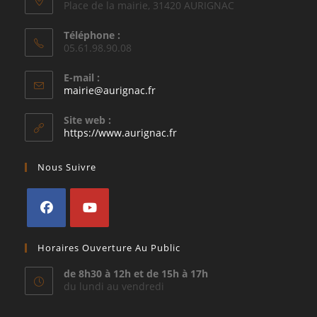
Place de la mairie, 31420 AURIGNAC
Téléphone :
05.61.98.90.08
E-mail :
S’ouvre
mairie@aurignac.fr
dans
votre
Site web :
application
https://www.aurignac.fr
Nous Suivre
S’ouvre
S’ouvre
Horaires Ouverture Au Public
dans
dans
un
un
de 8h30 à 12h et de 15h à 17h
du lundi au vendredi
nouvel
nouvel
onglet
onglet