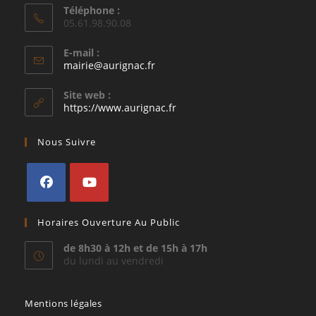
Téléphone :
05.61.98.90.08
E-mail :
S’ouvre
mairie@aurignac.fr
dans
votre
Site web :
application
https://www.aurignac.fr
Nous Suivre
S’ouvre
S’ouvre
Horaires Ouverture Au Public
dans
dans
un
un
de 8h30 à 12h et de 15h à 17h
du lundi au vendredi
nouvel
nouvel
onglet
onglet
Mentions légales