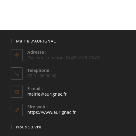
Mairie D’AURIGNAC
Adresse :
Place de la mairie, 31420 AURIGNAC
Téléphone :
05.61.98.90.08
E-mail :
S’ouvre
mairie@aurignac.fr
dans
votre
Site web :
application
https://www.aurignac.fr
Nous Suivre