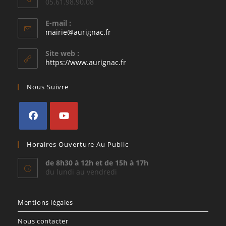
05.61.98.90.08
E-mail :
S’ouvre
mairie@aurignac.fr
dans
votre
Site web :
application
https://www.aurignac.fr
Nous Suivre
S’ouvre
S’ouvre
Horaires Ouverture Au Public
dans
dans
un
un
de 8h30 à 12h et de 15h à 17h
du lundi au vendredi
nouvel
nouvel
onglet
onglet
Mentions légales
Nous contacter