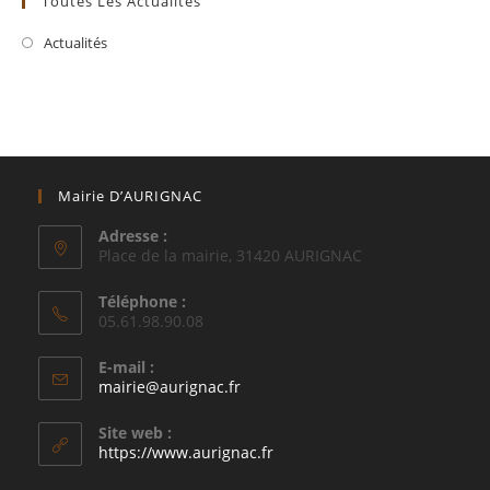
Toutes Les Actualités
Actualités
Mairie D’AURIGNAC
Adresse :
Place de la mairie, 31420 AURIGNAC
Téléphone :
05.61.98.90.08
E-mail :
S’ouvre
mairie@aurignac.fr
dans
votre
Site web :
application
https://www.aurignac.fr