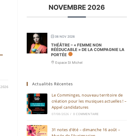
NOVEMBRE 2026
06 NOV 2026
THÉÂTRE – « FEMME NON
RÉÉDUCABLE » DE LA COMPAGNIE LA
–
PORTÉE
Espace St Michel
Actualités Récentes
/2026
Le Comminges, nouveau territoire de
création pour les musiques actuelles ! –
Appel candidatures
07/08/2026
/
0 COMMENTAIRE
31 notes d’été – dimanche 16 août –
Musée de l’Aurignacien