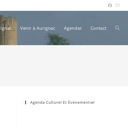
rignac
Venir à Aurignac
Agendas
Contact
Toggle
websit
search
Agenda Culturel Et Évènementiel