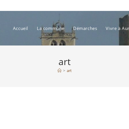
Accueil
La commune
Démarches
Vivre à Au
art
>
art