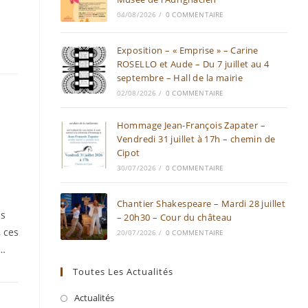
04/08/2026
/
0 COMMENTAIRE
Exposition – « Emprise » – Carine
ROSELLO et Aude – Du 7 juillet au 4
septembre – Hall de la mairie
02/08/2026
/
0 COMMENTAIRE
Hommage Jean-François Zapater –
Vendredi 31 juillet à 17h – chemin de
Cipot
30/07/2026
/
0 COMMENTAIRE
Chantier Shakespeare – Mardi 28 juillet
ss
– 20h30 – Cour du château
 ces
20/07/2026
/
0 COMMENTAIRE
r…
Toutes Les Actualités
Actualités