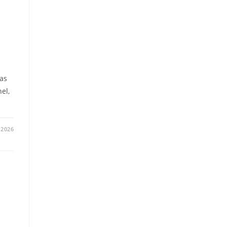
as
el,
/2026