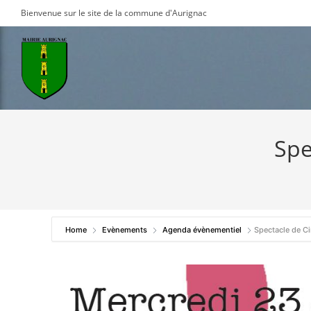
Skip
Bienvenue sur le site de la commune d'Aurignac
to
content
Spe
Home
Evènements
Agenda évènementiel
Spectacle de C