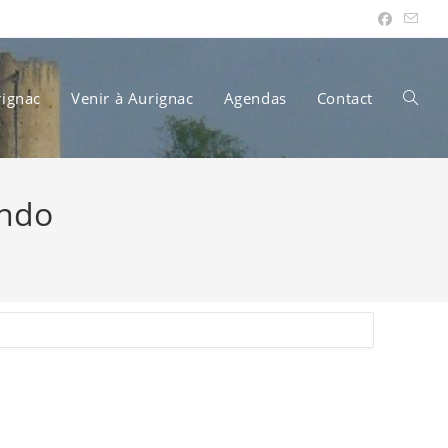
rignac
Venir à Aurignac
Agendas
Contact
Toggle
undo
websit
search