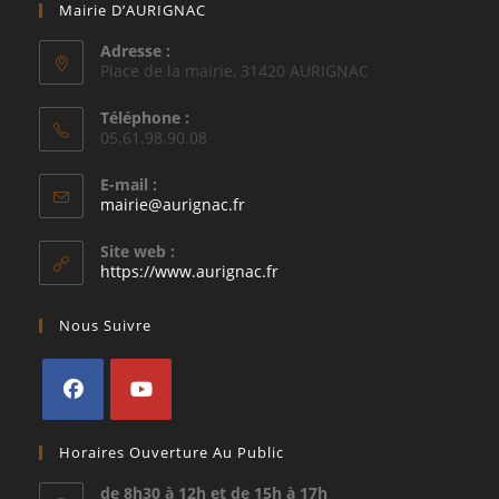
Mairie D’AURIGNAC
Adresse :
Place de la mairie, 31420 AURIGNAC
Téléphone :
05.61.98.90.08
E-mail :
S’ouvre
mairie@aurignac.fr
dans
votre
Site web :
application
https://www.aurignac.fr
Nous Suivre
S’ouvre
S’ouvre
Horaires Ouverture Au Public
dans
dans
un
un
de 8h30 à 12h et de 15h à 17h