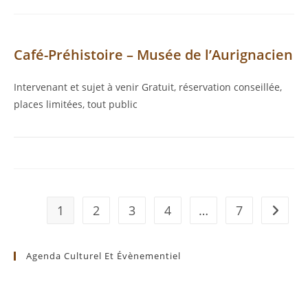
Café-Préhistoire – Musée de l’Aurignacien
Intervenant et sujet à venir Gratuit, réservation conseillée,
places limitées, tout public
1
2
3
4
…
7
Aller à 
Agenda Culturel Et Évènementiel