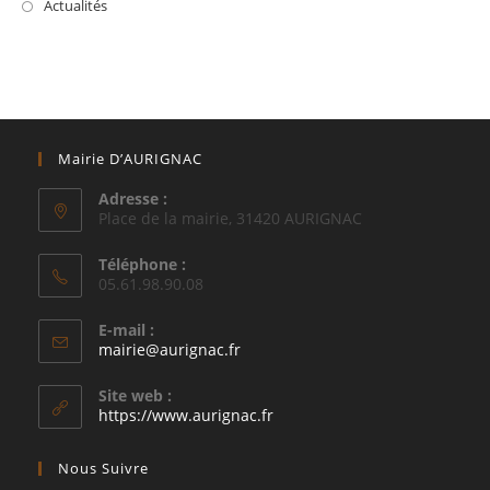
Actualités
Mairie D’AURIGNAC
Adresse :
Place de la mairie, 31420 AURIGNAC
Téléphone :
05.61.98.90.08
E-mail :
S’ouvre
mairie@aurignac.fr
dans
votre
Site web :
application
https://www.aurignac.fr
Nous Suivre