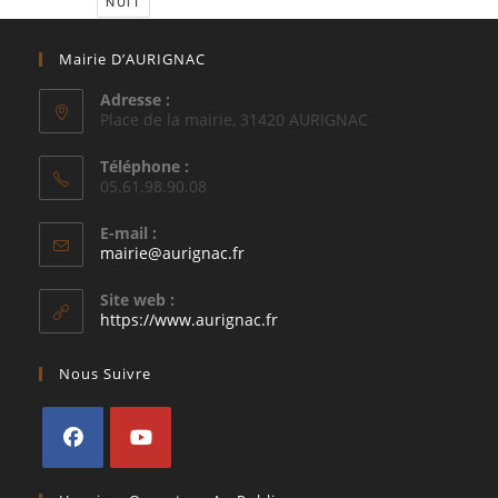
NUIT
Mairie D’AURIGNAC
Adresse :
Place de la mairie, 31420 AURIGNAC
Téléphone :
05.61.98.90.08
E-mail :
S’ouvre
mairie@aurignac.fr
dans
votre
Site web :
application
https://www.aurignac.fr
Nous Suivre
S’ouvre
S’ouvre