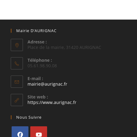
Mairie D’AURIGNAC
Adresse :
Place de la mairie, 31420 AURIGNAC
Téléphone :
05.61.98.90.08
E-mail :
S’ouvre
mairie@aurignac.fr
dans
votre
Site web :
application
https://www.aurignac.fr
Nous Suivre