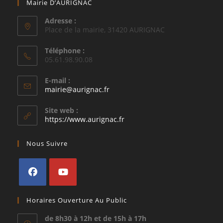
Mairie D’AURIGNAC
Adresse :
Place de la mairie, 31420 AURIGNAC
Téléphone :
05.61.98.90.08
E-mail :
S’ouvre
mairie@aurignac.fr
dans
votre
Site web :
application
https://www.aurignac.fr
Nous Suivre
S’ouvre
S’ouvre
Horaires Ouverture Au Public
dans
dans
un
un
de 8h30 à 12h et de 15h à 17h