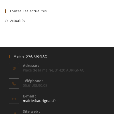
Toutes Les Actualités
Actualités
Mairie D’AURIGNAC
Adresse :
Place de la mairie, 31420 AURIGNAC
Téléphone :
05.61.98.90.08
E-mail :
S’ouvre
mairie@aurignac.fr
dans
votre
Site web :