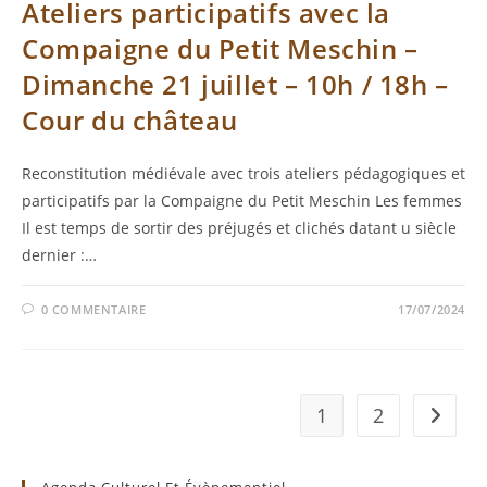
Ateliers participatifs avec la
Compaigne du Petit Meschin –
Dimanche 21 juillet – 10h / 18h –
Cour du château
Reconstitution médiévale avec trois ateliers pédagogiques et
participatifs par la Compaigne du Petit Meschin Les femmes
Il est temps de sortir des préjugés et clichés datant u siècle
dernier :…
0 COMMENTAIRE
17/07/2024
1
2
Aller à 
Agenda Culturel Et Évènementiel