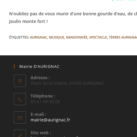
N’oubliez pas de vous munir d’une bonne gourde d’eau, de ch
Joulin monte fort !
ÉTIQUETTES
:
AURIGNAC
,
MUSIQUE
,
RANDONNÉE
,
SPECTACLE
,
TERRES AURIGNA
Mairie D’AURIGNAC
Adresse :
Place de la mairie, 31420 AURIGNAC
Téléphone :
05.61.98.90.08
E-mail :
S’ouvre
mairie@aurignac.fr
dans
votre
Site web :
application