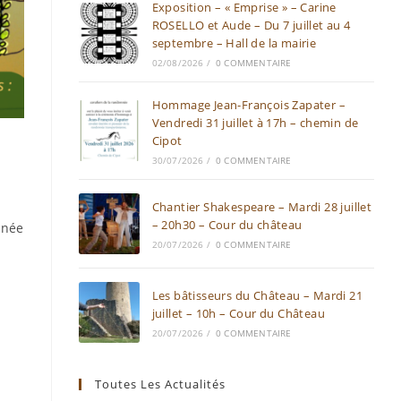
Exposition – « Emprise » – Carine
ROSELLO et Aude – Du 7 juillet au 4
septembre – Hall de la mairie
02/08/2026
/
0 COMMENTAIRE
Hommage Jean-François Zapater –
Vendredi 31 juillet à 17h – chemin de
Cipot
30/07/2026
/
0 COMMENTAIRE
Chantier Shakespeare – Mardi 28 juillet
– 20h30 – Cour du château
nnée
20/07/2026
/
0 COMMENTAIRE
Les bâtisseurs du Château – Mardi 21
juillet – 10h – Cour du Château
20/07/2026
/
0 COMMENTAIRE
Toutes Les Actualités