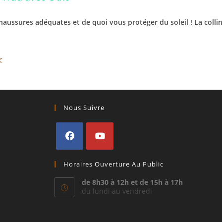
aussures adéquates et de quoi vous protéger du soleil ! La colli
C
Nous Suivre
S’ouvre
S’ouvre
Horaires Ouverture Au Public
dans
dans
un
un
de 8h30 à 12h et de 15h à 17h
du lundi au vendredi
nouvel
nouvel
onglet
onglet