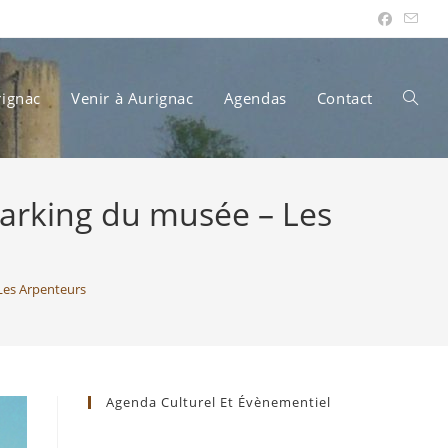
rignac
Venir à Aurignac
Agendas
Contact
Toggle
arking du musée – Les
websit
Les Arpenteurs
search
Agenda Culturel Et Évènementiel