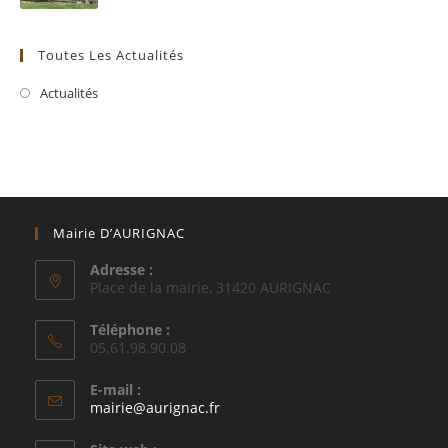
Toutes Les Actualités
Actualités
Mairie D’AURIGNAC
Adresse :
Place de la mairie, 31420 AURIGNAC
Téléphone :
05.61.98.90.08
E-mail :
S’ouvre
mairie@aurignac.fr
dans
votre