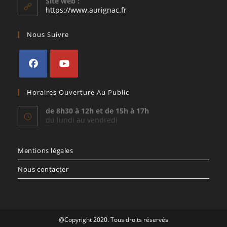
Site web :
application
https://www.aurignac.fr
Nous Suivre
S’ouvre
S’ouvre
Horaires Ouverture Au Public
dans
dans
un
un
de 8h30 à 12h et de 15h à 17h
du lundi au vendredi
nouvel
nouvel
onglet
onglet
Mentions légales
Nous contacter
@Copyright 2020. Tous droits réservés