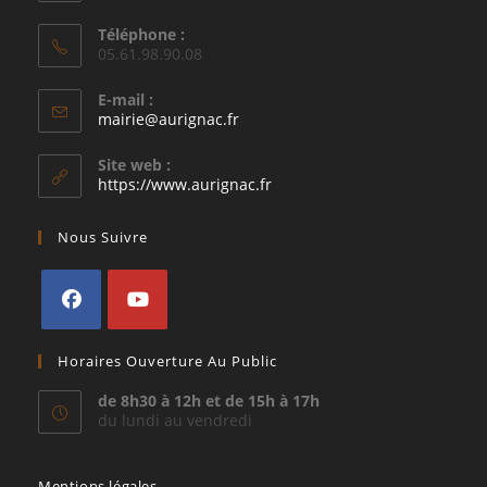
Téléphone :
05.61.98.90.08
E-mail :
S’ouvre
mairie@aurignac.fr
dans
votre
Site web :
application
https://www.aurignac.fr
Nous Suivre
S’ouvre
S’ouvre
Horaires Ouverture Au Public
dans
dans
un
un
de 8h30 à 12h et de 15h à 17h
du lundi au vendredi
nouvel
nouvel
onglet
onglet
Mentions légales