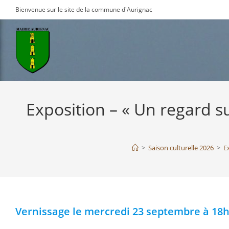
Skip
Bienvenue sur le site de la commune d'Aurignac
to
content
Exposition – « Un regard s
>
Saison culturelle 2026
>
E
Vernissage le mercredi 23 septembre à 18h3