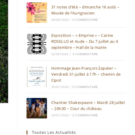
31 notes d’été – dimanche 16 août –
Musée de l’Aurignacien
04/08/2026
/
0 COMMENTAIRE
Exposition – « Emprise » – Carine
ROSELLO et Aude – Du 7 juillet au 4
septembre – Hall de la mairie
02/08/2026
/
0 COMMENTAIRE
Hommage Jean-François Zapater –
Vendredi 31 juillet à 17h – chemin de
Cipot
30/07/2026
/
0 COMMENTAIRE
Chantier Shakespeare – Mardi 28 juillet
– 20h30 – Cour du château
20/07/2026
/
0 COMMENTAIRE
Toutes Les Actualités