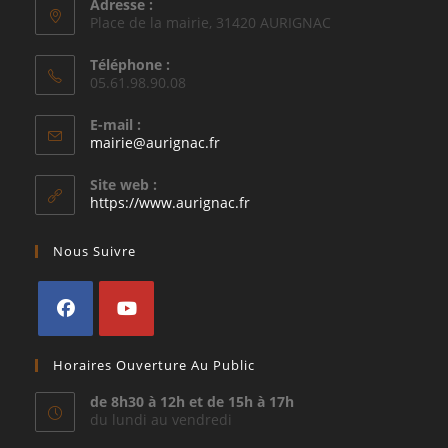
Adresse :
Place de la mairie, 31420 AURIGNAC
Téléphone :
05.61.98.90.08
E-mail :
S’ouvre
mairie@aurignac.fr
dans
votre
Site web :
application
https://www.aurignac.fr
Nous Suivre
S’ouvre
S’ouvre
Horaires Ouverture Au Public
dans
dans
un
un
de 8h30 à 12h et de 15h à 17h
du lundi au vendredi
nouvel
nouvel
onglet
onglet