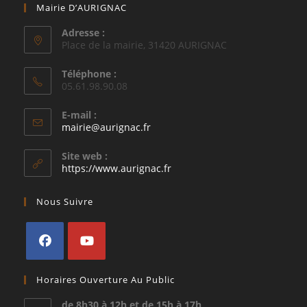
Mairie D’AURIGNAC
Adresse :
Place de la mairie, 31420 AURIGNAC
Téléphone :
05.61.98.90.08
E-mail :
S’ouvre
mairie@aurignac.fr
dans
votre
Site web :
application
https://www.aurignac.fr
Nous Suivre
S’ouvre
S’ouvre
Horaires Ouverture Au Public
dans
dans
un
un
de 8h30 à 12h et de 15h à 17h