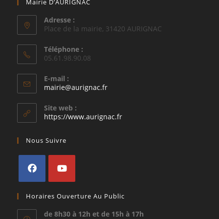
Mairie D’AURIGNAC
Adresse :
Place de la mairie, 31420 AURIGNAC
Téléphone :
05.61.98.90.08
E-mail :
S’ouvre
mairie@aurignac.fr
dans
votre
Site web :
application
https://www.aurignac.fr
Nous Suivre
S’ouvre
S’ouvre
Horaires Ouverture Au Public
dans
dans
un
un
de 8h30 à 12h et de 15h à 17h