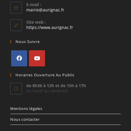
E-mail :
S’ouvre
mairie@aurignac.fr
dans
votre
Site web :
application
https://www.aurignac.fr
Nous Suivre
S’ouvre
S’ouvre
Horaires Ouverture Au Public
dans
dans
un
un
de 8h30 à 12h et de 15h à 17h
du lundi au vendredi
nouvel
nouvel
onglet
onglet
Mentions légales
Nous contacter