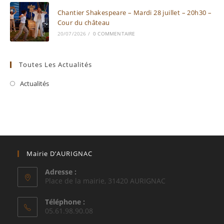
Chantier Shakespeare – Mardi 28 juillet – 20h30 –
Cour du château
20/07/2026
/
0 COMMENTAIRE
Toutes Les Actualités
Actualités
Mairie D’AURIGNAC
Adresse :
Place de la mairie, 31420 AURIGNAC
Téléphone :
05.61.98.90.08