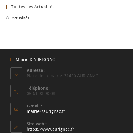
Toutes Les Actualités
Actualités
Mairie D’AURIGNAC
Adresse :
Place de la mairie, 31420 AURIGNAC
Téléphone :
05.61.98.90.08
E-mail :
S’ouvre
mairie@aurignac.fr
dans
votre
Site web :
application
https://www.aurignac.fr