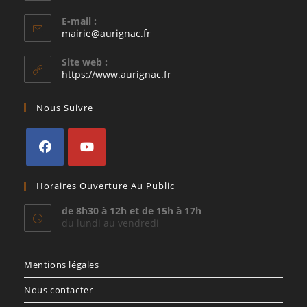
E-mail :
S’ouvre
mairie@aurignac.fr
dans
votre
Site web :
application
https://www.aurignac.fr
Nous Suivre
S’ouvre
S’ouvre
Horaires Ouverture Au Public
dans
dans
un
un
de 8h30 à 12h et de 15h à 17h
du lundi au vendredi
nouvel
nouvel
onglet
onglet
Mentions légales
Nous contacter