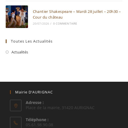
Chantier Shakespeare – Mardi 28 juillet – 20h30 –
Cour du château
20/07/2026
/
0 COMMENTAIRE
Toutes Les Actualités
Actualités
Mairie D’AURIGNAC
Adresse :
Place de la mairie, 31420 AURIGNAC
Téléphone :
05.61.98.90.08