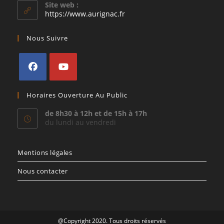
votre
Site web :
application
https://www.aurignac.fr
Nous Suivre
S’ouvre
S’ouvre
Horaires Ouverture Au Public
dans
dans
un
un
de 8h30 à 12h et de 15h à 17h
du lundi au vendredi
nouvel
nouvel
onglet
onglet
Mentions légales
Nous contacter
@Copyright 2020. Tous droits réservés