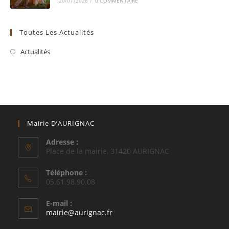
20/07/2026
/
0 COMMENTAIRE
Toutes Les Actualités
Actualités
Mairie D’AURIGNAC
Adresse :
Place de la mairie, 31420 AURIGNAC
Téléphone :
05.61.98.90.08
E-mail :
S’ouvre
mairie@aurignac.fr
dans