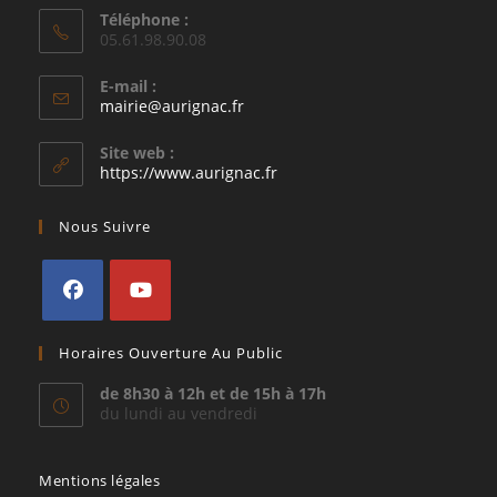
Téléphone :
05.61.98.90.08
E-mail :
S’ouvre
mairie@aurignac.fr
dans
votre
Site web :
application
https://www.aurignac.fr
Nous Suivre
S’ouvre
S’ouvre
Horaires Ouverture Au Public
dans
dans
un
un
de 8h30 à 12h et de 15h à 17h
du lundi au vendredi
nouvel
nouvel
onglet
onglet
Mentions légales