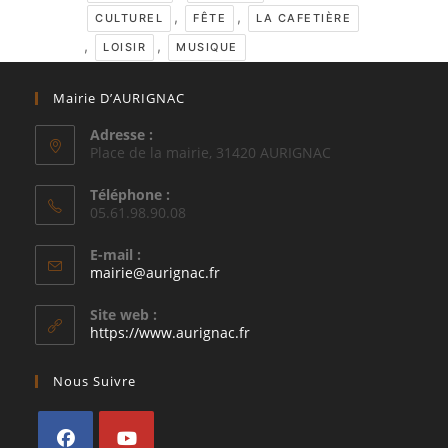
,
,
CULTUREL
FÊTE
LA CAFETIÈRE
,
,
LOISIR
MUSIQUE
Mairie D’AURIGNAC
Adresse :
Place de la mairie, 31420 AURIGNAC
Téléphone :
05.61.98.90.08
E-mail :
S’ouvre
mairie@aurignac.fr
dans
votre
Site web :
application
https://www.aurignac.fr
Nous Suivre