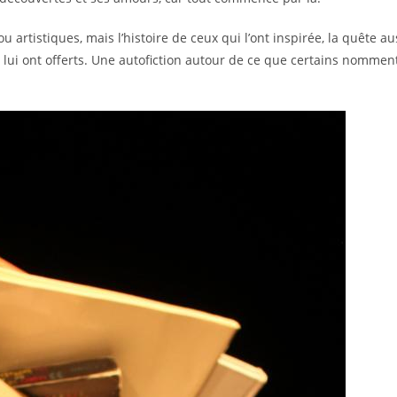
 artistiques, mais l’histoire de ceux qui l’ont inspirée, la quête au
 lui ont offerts. Une autofiction autour de ce que certains nommen