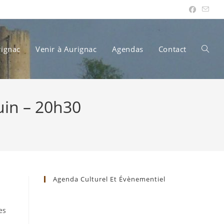
rignac
Venir à Aurignac
Agendas
Contact
Toggle
in – 20h30
websit
search
Agenda Culturel Et Évènementiel
es