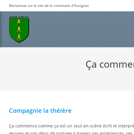
Skip
Bienvenue sur le site de la commune d'Aurignac
to
content
Ça commen
Compagnie la théière
Ça commence comme ça est un seul-en-scène écrit et interprété 
œuvres et son désir de partage à travers ses expériences, ses