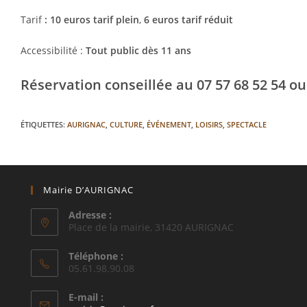
Tarif
: 10 euros tarif plein
,
6 euros tarif réduit
Accessibilité :
Tout public dès 11 ans
Réservation conseillée au 07 57 68 52 54 
ÉTIQUETTES
:
AURIGNAC
,
CULTURE
,
ÉVÉNEMENT
,
LOISIRS
,
SPECTACLE
Mairie D’AURIGNAC
Adresse :
Place de la mairie, 31420 AURIGNAC
Téléphone :
05.61.98.90.08
E-mail :