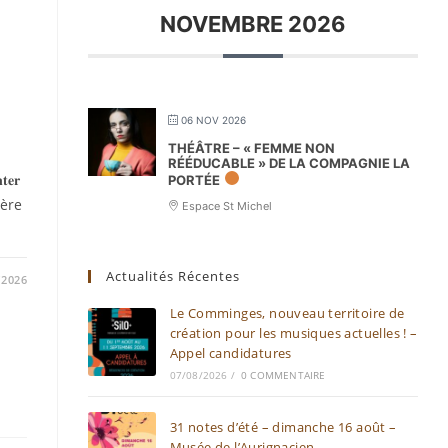
NOVEMBRE 2026
06 NOV 2026
THÉÂTRE – « FEMME NON
RÉÉDUCABLE » DE LA COMPAGNIE LA
𝐭𝐞𝐫
PORTÉE
lière
Espace St Michel
Actualités Récentes
/2026
Le Comminges, nouveau territoire de
création pour les musiques actuelles ! –
Appel candidatures
07/08/2026
/
0 COMMENTAIRE
31 notes d’été – dimanche 16 août –
Musée de l’Aurignacien