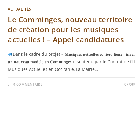
ACTUALITÉS
Le Comminges, nouveau territoire
de création pour les musiques
actuelles ! – Appel candidatures
Dans le cadre du projet « 𝐌𝐮𝐬𝐢𝐪𝐮𝐞𝐬 𝐚𝐜𝐭𝐮𝐞𝐥𝐥𝐞𝐬 𝐞𝐭 𝐭𝐢𝐞𝐫𝐬-𝐥𝐢𝐞𝐮𝐱 : 𝐢𝐧𝐯𝐞𝐧
𝐮𝐧 𝐧𝐨𝐮𝐯𝐞𝐚𝐮 𝐦𝐨𝐝𝐞̀𝐥𝐞 𝐞𝐧 𝐂𝐨𝐦𝐦𝐢𝐧𝐠𝐞𝐬 », soutenu par le Contrat de fi
Musiques Actuelles en Occitanie, La Mairie…
0 COMMENTAIRE
07/08