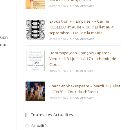
04/08/2026
/
0 COMMENTAIRE
Exposition – « Emprise » – Carine
ROSELLO et Aude – Du 7 juillet au 4
septembre – Hall de la mairie
sion
02/08/2026
/
0 COMMENTAIRE
ique
Hommage Jean-François Zapater –
Vendredi 31 juillet à 17h – chemin de
Cipot
30/07/2026
/
0 COMMENTAIRE
Chantier Shakespeare – Mardi 28 juillet
– 20h30 – Cour du château
20/07/2026
/
0 COMMENTAIRE
Toutes Les Actualités
Actualités