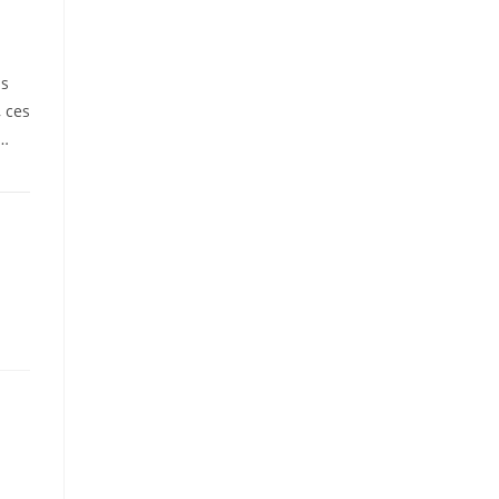
ss
 ces
r…