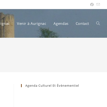
rignac
Venir à Aurignac
Agendas
Contact
Toggle
websit
search
Agenda Culturel Et Évènementiel