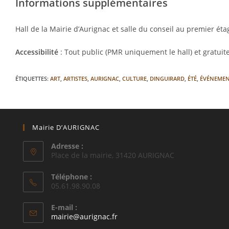
Informations supplémentaires
Hall de la Mairie d’Aurignac et salle du conseil au premier éta
Accessibilité
: Tout public (PMR uniquement le hall) et gratui
ÉTIQUETTES
:
ART
,
ARTISTES
,
AURIGNAC
,
CULTURE
,
DINGUIRARD
,
ÉTÉ
,
ÉVÉNEME
Mairie D’AURIGNAC
Adresse :
Place de la mairie, 31420 AURIGNAC
Téléphone :
05.61.98.90.08
E-mail :
S’ouvre
mairie@aurignac.fr
dans