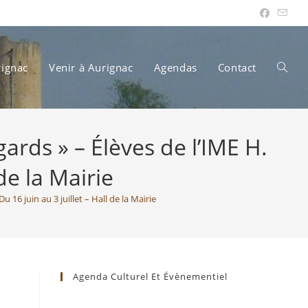
rignac
Venir à Aurignac
Agendas
Contact
Toggle
ards » – Élèves de l’IME H.
websit
de la Mairie
 16 juin au 3 juillet – Hall de la Mairie
search
Agenda Culturel Et Évènementiel