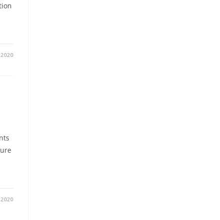
tion
/2020
nts
ture
/2020