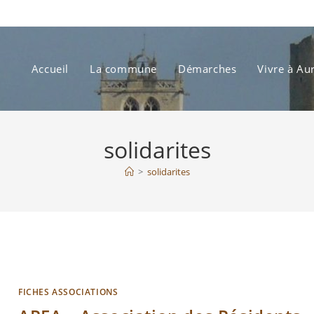
Accueil
La commune
Démarches
Vivre à Au
solidarites
>
solidarites
FICHES ASSOCIATIONS