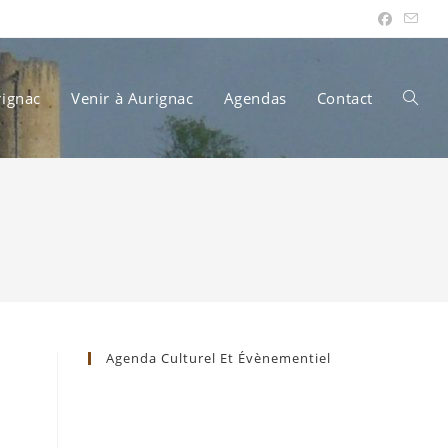
rignac
Venir à Aurignac
Agendas
Contact
Toggle
websit
search
Agenda Culturel Et Évènementiel