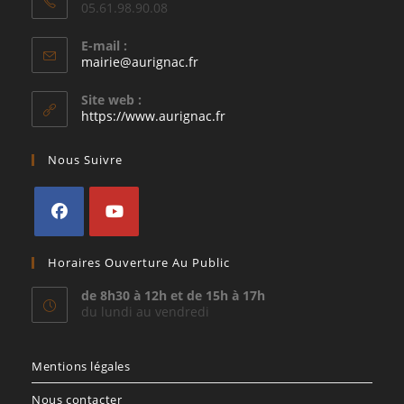
05.61.98.90.08
E-mail :
S’ouvre
mairie@aurignac.fr
dans
votre
Site web :
application
https://www.aurignac.fr
Nous Suivre
S’ouvre
S’ouvre
Horaires Ouverture Au Public
dans
dans
un
un
de 8h30 à 12h et de 15h à 17h
du lundi au vendredi
nouvel
nouvel
onglet
onglet
Mentions légales
Nous contacter