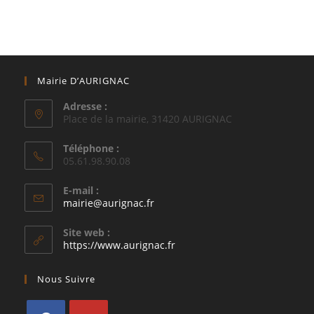
Mairie D’AURIGNAC
Adresse :
Place de la mairie, 31420 AURIGNAC
Téléphone :
05.61.98.90.08
E-mail :
S’ouvre
mairie@aurignac.fr
dans
votre
Site web :
application
https://www.aurignac.fr
Nous Suivre