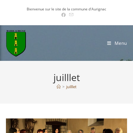
Skip
Bienvenue sur le site de la commune d'Aurignac
to
content
Menu
juilllet
>
juilllet