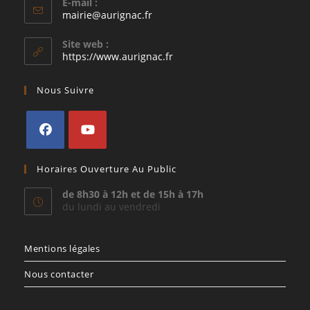
E-mail :
S’ouvre
mairie@aurignac.fr
dans
votre
Site web :
application
https://www.aurignac.fr
Nous Suivre
S’ouvre
S’ouvre
Horaires Ouverture Au Public
dans
dans
un
un
de 8h30 à 12h et de 15h à 17h
du lundi au vendredi
nouvel
nouvel
onglet
onglet
Mentions légales
Nous contacter