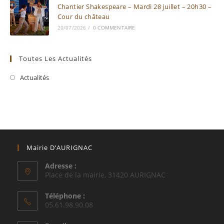
Chantier Shakespeare – Mardi 28 juillet – 20h30 –
Cour du château
20/07/2026
/
0 COMMENTAIRE
Toutes Les Actualités
Actualités
Mairie D’AURIGNAC
Adresse :
Place de la mairie, 31420 AURIGNAC
Téléphone :
05.61.98.90.08